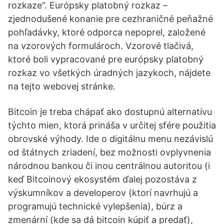
rozkaze“. Európsky platobný rozkaz –
zjednodušené konanie pre cezhraničné peňažné
pohľadávky, ktoré odporca nepoprel, založené
na vzorových formulároch. Vzorové tlačivá,
ktoré boli vypracované pre európsky platobný
rozkaz vo všetkých úradných jazykoch, nájdete
na tejto webovej stránke.
Bitcoin je treba chápať ako dostupnú alternatívu
týchto mien, ktorá prináša v určitej sfére použitia
obrovské výhody. Ide o digitálnu menu nezávislú
od štátnych zriadení, bez možnosti ovplyvnenia
národnou bankou či inou centrálnou autoritou (i
keď Bitcoinový ekosystém ďalej pozostáva z
výskumníkov a developerov (ktorí navrhujú a
programujú technické vylepšenia), búrz a
zmenární (kde sa dá bitcoin kúpiť a predať),