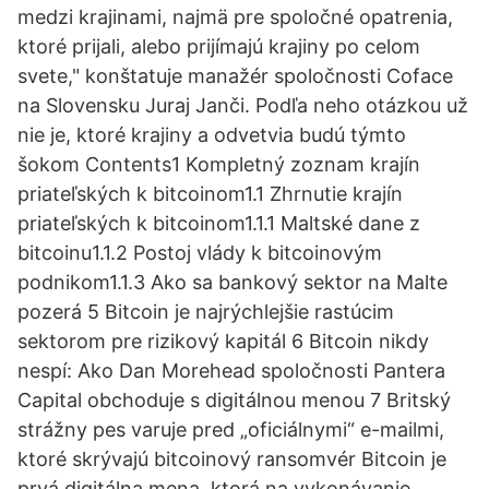
medzi krajinami, najmä pre spoločné opatrenia,
ktoré prijali, alebo prijímajú krajiny po celom
svete," konštatuje manažér spoločnosti Coface
na Slovensku Juraj Janči. Podľa neho otázkou už
nie je, ktoré krajiny a odvetvia budú týmto
šokom Contents1 Kompletný zoznam krajín
priateľských k bitcoinom1.1 Zhrnutie krajín
priateľských k bitcoinom1.1.1 Maltské dane z
bitcoinu1.1.2 Postoj vlády k bitcoinovým
podnikom1.1.3 Ako sa bankový sektor na Malte
pozerá 5 Bitcoin je najrýchlejšie rastúcim
sektorom pre rizikový kapitál 6 Bitcoin nikdy
nespí: Ako Dan Morehead spoločnosti Pantera
Capital obchoduje s digitálnou menou 7 Britský
strážny pes varuje pred „oficiálnymi“ e-mailmi,
ktoré skrývajú bitcoinový ransomvér Bitcoin je
prvá digitálna mena, ktorá na vykonávanie