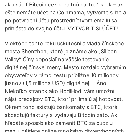
ako kúpiť Bitcoin cez kreditnú kartu. 1 krok – ak
ešte nemáte účet na Coinmama, vytvorte si ho a
po potvrdení účtu prostredníctvom emailu sa
prihláste do svojho účtu. VYTVORIŤ SI ÚČET!
V októbri tohto roku uskutočnila vláda čínskeho
mesta Shenzhen, ktoré je známe ako „Silicon
Valley“ Číny doposiaľ najväčšie testovanie
digitálnej čínskej meny. Mesto rozdalo vybraným
obyvateľov v rámci testu približne 10 miliónov
jüanov (1,5 milióna USD) digitálnej … Áno.
Niekoľko stránok ako HodlHodl vám umožní
nájsť predajcov BTC, ktorí prijímajú aj hotovosť.
Okrem toho existujú bankomaty s BTC, ktoré
akceptujú faktúry a vydávajú Bitcoin zato. Ak
hľadáte spôsob ako zameniť BTC za cudziu
menu, nájdete online množstvo dôveryhodných