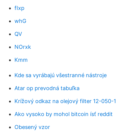
fIxp
whG
QV
NOrxk
Kmm
Kde sa vyrábajú všestranné nástroje
Atar op prevodná tabuľka
Krížový odkaz na olejový filter 12-050-1
Ako vysoko by mohol bitcoin ísť reddit
Obesený vzor