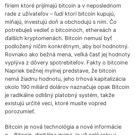
firiem ktoré prijímajú bitcoin a v neposlednom
rade z užívateľov – ľudí ktorí bitcoin kupujú,
míňajú, investujú doň a obchodujú s ním. Čo
potrebuješ vedieť o bitcoinoch, ethereách a
ďalších kryptomenách. Bitcoin nemusí byť
podložený ničím konkrétnym, aby bol hodnotný.
Rovnako ako bežná mena, veľká časť jej hodnoty
vyplýva z dôvery spotrebiteľov. Fakty o bitcoine
Napriek bežnej mylnej predstave, že bitcoin
nemá žiadnu hodnotu, jeho trhová kapitalizácia
okolo 190 miliárd dolárov naznačuje opak Bitcoin
je radikálne odlišný platobný systém, takže
existujú určité veci, ktoré musíte vopred
porozumieť.
Bitcoin je nová technológia a nové informácie
o… Bitcoin. digitálna mena, je už celé roky v