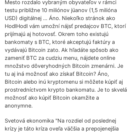
Mesto rozdalo vybraným obyvateľov v rámci
testu približne 10 miliónov jüanov (1,5 milióna
USD) digitálnej … Áno. Niekoľko stránok ako
HodlHodl vám umožní nájsť predajcov BTC, ktorí
prijímajú aj hotovosť. Okrem toho existujú
bankomaty s BTC, ktoré akceptujú faktúry a
vydávajú Bitcoin zato. Ak hľadáte spôsob ako
zameniť BTC za cudziu menu, nájdete online
množstvo dôveryhodných Bitcoin zmenárni. Je
tu aj iná možnosť ako získať Bitcoin? Áno,
Bitcoin alebo inú kryptomenu si môžete kúpiť aj
prostredníctvom krypto bankomatu. Je to skvelá
možnosť ako kúpiť Bitcoin okamžite a
anonymne.
Svetová ekonomika "Na rozdiel od poslednej
krízy je táto kríza oveľa väčšia a prepojenejšia