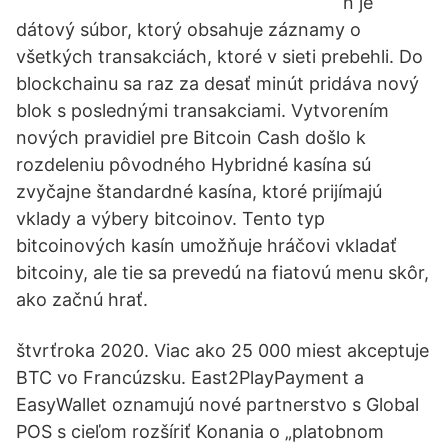
n je
dátový súbor, ktorý obsahuje záznamy o
všetkých transakciách, ktoré v sieti prebehli. Do
blockchainu sa raz za desať minút pridáva nový
blok s poslednými transakciami. Vytvorením
nových pravidiel pre Bitcoin Cash došlo k
rozdeleniu pôvodného Hybridné kasína sú
zvyčajne štandardné kasína, ktoré prijímajú
vklady a výbery bitcoinov. Tento typ
bitcoinových kasín umožňuje hráčovi vkladať
bitcoiny, ale tie sa prevedú na fiatovú menu skôr,
ako začnú hrať.
štvrťroka 2020. Viac ako 25 000 miest akceptuje
BTC vo Francúzsku. East2PlayPayment a
EasyWallet oznamujú nové partnerstvo s Global
POS s cieľom rozšíriť Konania o „platobnom