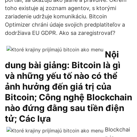
toho existuje aj zoznam agentov, s ktorými
zariadenie udržuje komunikáciu. Bitcoin
Optimizer chráni údaje svojich predplatiteľov a
dodržiava EU GDPR. Ako sa zaregistrovať?
Nội
dung bài giảng: Bitcoin là gì
và những yếu tố nào có thể
ảnh hưởng đến giá trị của
Bitcoin; Công nghệ Blockchain
nào đứng đằng sau tiền điện
tử; Các lựa
Blockchai