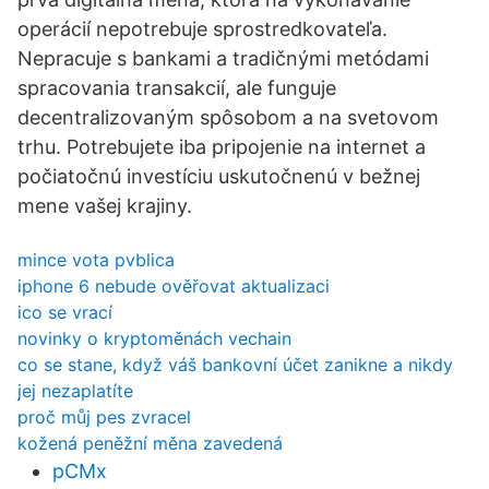
operácií nepotrebuje sprostredkovateľa.
Nepracuje s bankami a tradičnými metódami
spracovania transakcií, ale funguje
decentralizovaným spôsobom a na svetovom
trhu. Potrebujete iba pripojenie na internet a
počiatočnú investíciu uskutočnenú v bežnej
mene vašej krajiny.
mince vota pvblica
iphone 6 nebude ověřovat aktualizaci
ico se vrací
novinky o kryptoměnách vechain
co se stane, když váš bankovní účet zanikne a nikdy
jej nezaplatíte
proč můj pes zvracel
kožená peněžní měna zavedená
pCMx