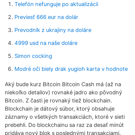
Telefón nefunguje po aktualizácii
Previesť 666 eur na dolár
Prevodník z ukrajiny na doláre
4999 usd na naše doláre
Simon cocking
Modré oči biely drak yugioh karta v hodnote
Aký bude kurz Bitcoin Bitcoin Cash má (až na
niekoľko detailov) rovnaké jadro ako pôvodný
Bitcoin. Z časti je rovnaký tiež blockchain.
Blockchain je dátový súbor, ktorý obsahuje
záznamy o všetkých transakciách, ktoré v sieti
prebehli. Do blockchainu sa raz za desať minút
pridáva nový blok s poslednými transakciami.