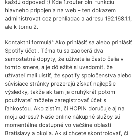
každú odpoveď :) Kde 1.router plni funkciu
hlavneho pripojenia na web – ten dokazem
administrovat cez prehliadac a adresu 192.168.1.1,
ale k tomu 2.
Kontaktní formulář Ako prihlásiť sa alebo prihlásiť
Spotify účet . Téma tu sa zaoberá dva
samostatné dopyty, že užívatelia často čelia v
tomto smere, a je dôležité si uvedomiť, že
užívateľ mali uistiť, že spotify spoločenstva alebo
súvisiace stránky prezerajú získať najlepšie
výsledky, takže ak tam je druhýkrát potom
používateľ môžete zaregistrovať účet s
ľahkosťou. Ako zistím, či HOPIN doručuje aj na
moju adresu? Naše online nákupné služby sú
momentálne dostupné vo väčšine oblastí
Bratislavy a okolia. Ak si chcete skontrolovať, či