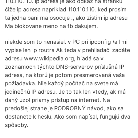
110.110.110. ip adresa je ako odkaz na stranku
čiže ip adresa napriklad 110.110.110. ked prosim
ta jedna pani ma osocuje ., ako zistim ip adresu
Ma blokovane meno na fb dakujem.
niekde som to nenasiel. v PC pri ipconfig /all mi
vypise len ip routra Ak teda v prehliadači zadáte
adresu www.wikipedia.org, hľadá sa v
zoznamoch týchto DNS-serverov príslušná IP
adresa, na ktorú je potom presmerovaná vaša
požiadavka. Nie každý počítač na svete má
jedinečnú IP adresu. Je to tak len vtedy, ak má
daný uzol priamy prístup na internet. Na
predošlej strane je PODROBNÝ návod, ako sa
dostanete k heslu. Ako som napísal, fungujú dva
spôsoby.