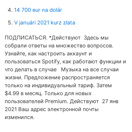
14 700 eur na dolár
V januári 2021 kurz zlata
ПОДПИСАТЬСЯ. *Действуют Здесь мы
собрали ответы на множество вопросов.
Узнайте, как настроить аккаунт и
пользоваться Spotify, как работают функции и
что делать в случае Музыка на все случаи
жизни. Предложение распространяется
только на индивидуальный тариф. Затем
$4.99 в месяц. Только для новых
пользователей Premium. Действуют 27 янв
2021 Ваш адрес электронной почты
изменился.