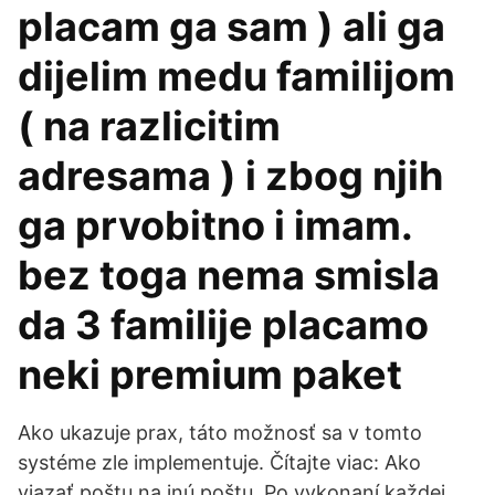
placam ga sam ) ali ga
dijelim medu familijom
( na razlicitim
adresama ) i zbog njih
ga prvobitno i imam.
bez toga nema smisla
da 3 familije placamo
neki premium paket
Ako ukazuje prax, táto možnosť sa v tomto
systéme zle implementuje. Čítajte viac: Ako
viazať poštu na inú poštu. Po vykonaní každej