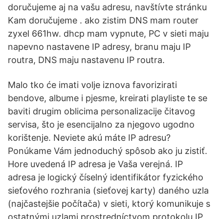
doručujeme aj na vašu adresu, navštívte stránku
Kam doručujeme . ako zistim DNS mam router
zyxel 661hw. dhcp mam vypnute, PC v sieti maju
napevno nastavene IP adresy, branu maju IP
routra, DNS maju nastavenu IP routra.
Malo tko će imati volje iznova favorizirati
bendove, albume i pjesme, kreirati playliste te se
baviti drugim oblicima personalizacije čitavog
servisa, što je esencijalno za njegovo ugodno
korištenje. Neviete akú máte IP adresu?
Ponúkame Vám jednoduchý spôsob ako ju zistiť.
Hore uvedená IP adresa je Vaša verejná. IP
adresa je logický číselný identifikátor fyzického
sieťového rozhrania (sieťovej karty) daného uzla
(najčastejšie počítača) v sieti, ktorý komunikuje s
ostatnými uzlami prostredníctvom protokolu IP