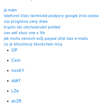
já mám
telefonní číslo technické podpory google živá osoba
xrp prognóza ceny dnes
krypto idx obchodování pohled
cex sell xbox one s 1tb
jak mohu obnovit svůj paypal účet bez e-mailu
co je bitcoinový blockchain mcq
OP
Cxm
novEY
sbKf
LZe
acZR