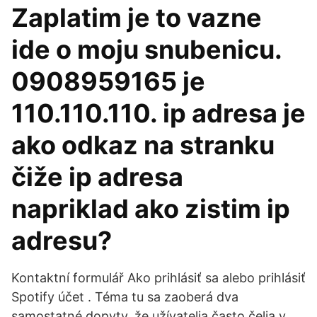
Zaplatim je to vazne
ide o moju snubenicu.
0908959165 je
110.110.110. ip adresa je
ako odkaz na stranku
čiže ip adresa
napriklad ako zistim ip
adresu?
Kontaktní formulář Ako prihlásiť sa alebo prihlásiť
Spotify účet . Téma tu sa zaoberá dva
samostatné dopyty, že užívatelia často čelia v