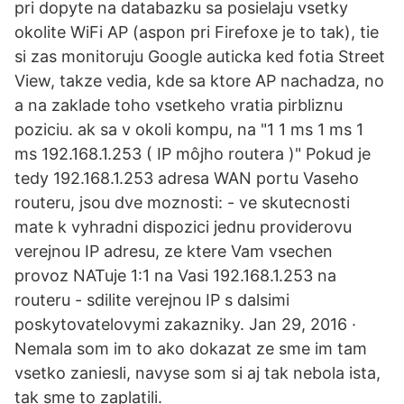
pri dopyte na databazku sa posielaju vsetky
okolite WiFi AP (aspon pri Firefoxe je to tak), tie
si zas monitoruju Google auticka ked fotia Street
View, takze vedia, kde sa ktore AP nachadza, no
a na zaklade toho vsetkeho vratia pirbliznu
poziciu. ak sa v okoli kompu, na "1 1 ms 1 ms 1
ms 192.168.1.253 ( IP môjho routera )" Pokud je
tedy 192.168.1.253 adresa WAN portu Vaseho
routeru, jsou dve moznosti: - ve skutecnosti
mate k vyhradni dispozici jednu providerovu
verejnou IP adresu, ze ktere Vam vsechen
provoz NATuje 1:1 na Vasi 192.168.1.253 na
routeru - sdilite verejnou IP s dalsimi
poskytovatelovymi zakazniky. Jan 29, 2016 ·
Nemala som im to ako dokazat ze sme im tam
vsetko zaniesli, navyse som si aj tak nebola ista,
tak sme to zaplatili.