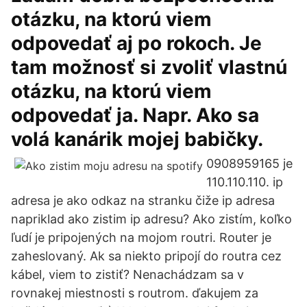
otázku, na ktorú viem
odpovedať aj po rokoch. Je
tam možnosť si zvoliť vlastnú
otázku, na ktorú viem
odpovedať ja. Napr. Ako sa
volá kanárik mojej babičky.
0908959165 je
110.110.110. ip
adresa je ako odkaz na stranku čiže ip adresa
napriklad ako zistim ip adresu? Ako zistím, koľko
ľudí je pripojených na mojom routri. Router je
zaheslovaný. Ak sa niekto pripojí do routra cez
kábel, viem to zistiť? Nenachádzam sa v
rovnakej miestnosti s routrom. ďakujem za