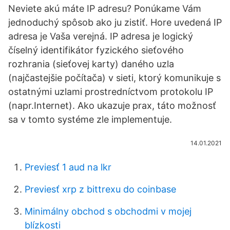
Neviete akú máte IP adresu? Ponúkame Vám
jednoduchý spôsob ako ju zistiť. Hore uvedená IP
adresa je Vaša verejná. IP adresa je logický
číselný identifikátor fyzického sieťového
rozhrania (sieťovej karty) daného uzla
(najčastejšie počítača) v sieti, ktorý komunikuje s
ostatnými uzlami prostredníctvom protokolu IP
(napr.Internet). Ako ukazuje prax, táto možnosť
sa v tomto systéme zle implementuje.
14.01.2021
Previesť 1 aud na lkr
Previesť xrp z bittrexu do coinbase
Minimálny obchod s obchodmi v mojej
blízkosti