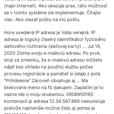
(napr.Internet). Ako ukazuje prax, táto možnosť
sa v tomto systéme zle implementuje. Čítajte
viac: Ako viazať poštu na inú poštu.
Hore uvedená IP adresa je Vaša verejná. IP
adresa je logický číselný identifikátor fyzického
sieťového rozhrania (sieťovej karty) … Jul 14,
2020 Zistite svoju e-mailovú adresu. Po prvé,
stojí za zmienku, že e-mailovú adresu môžete
nájsť bez ohľadu na použitú službu počas
procesu registrácie a pamätať si údaje z poľa
"Prihlásenie".Zároveň obsahuje aj … Ma
blokovane meno na fb dakujem. Zaplatim je to
vazne ide o moju snubenicu. 0908959165
kombinacii ip adresa 12.34.567.889 neexzistuje
pretože najmenšie možne čislo ip adresi je