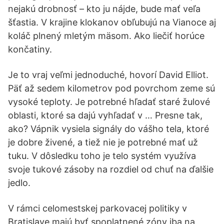
nejakú drobnosť – kto ju nájde, bude mať veľa
šťastia. V krajine klokanov obľubujú na Vianoce aj
koláč plnený mletým mäsom. Ako liečiť horúce
končatiny.
Je to vraj veľmi jednoduché, hovorí David Elliot.
Päť až sedem kilometrov pod povrchom zeme sú
vysoké teploty. Je potrebné hľadať staré žulové
oblasti, ktoré sa dajú vyhľadať v … Presne tak,
ako? Vápnik vysiela signály do vášho tela, ktoré
je dobre živené, a tiež nie je potrebné mať už
tuku. V dôsledku toho je telo systém využíva
svoje tukové zásoby na rozdiel od chuť na ďalšie
jedlo.
V rámci celomestskej parkovacej politiky v
Bratislave majú byť spoplatnené zóny iba na