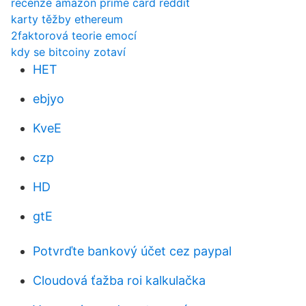
recenze amazon prime card reddit
karty těžby ethereum
2faktorová teorie emocí
kdy se bitcoiny zotaví
HET
ebjyo
KveE
czp
HD
gtE
Potvrďte bankový účet cez paypal
Cloudová ťažba roi kalkulačka