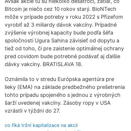
Avšak akcie tu sú niekoľko desaťročí, zatiaľ, čo
Bitcoin je niečo cez 10 rokov starý. BioNTech
môže v prípade potreby v roku 2022 s Pfizefom
vyrobiť až 3 miliardy dávok vakcíny. Prípadné
zvýšenie výrobnej kapacity bude podľa šéfa
spoločnosti Ugura Sahina závisieť od dopytu a
tiež od toho, či pre zaistenie optimálnej ochrany
pred covidom bude potrebné podávať aj ďalšie
dávky vakcíny. BRATISLAVA 18.
Oznámila to v stredu Európska agentúra pre
lieky (EMA) na základe predbežného prešetrenia
tohto prípadu spojeného s jednou z výrobných
šarží uvedenej vakcíny. Zásoby ropy v USA
vzrástli v týždni do 27.
co říká tržní kapitalizace na akcii