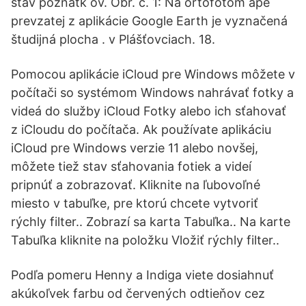
stav poznatk ov. Obr. č. 1: Na ortofotom ape
prevzatej z aplikácie Google Earth je vyznačená
študijná plocha . v Plášťovciach. 18.
Pomocou aplikácie iCloud pre Windows môžete v
počítači so systémom Windows nahrávať fotky a
videá do služby iCloud Fotky alebo ich sťahovať
z iCloudu do počítača. Ak používate aplikáciu
iCloud pre Windows verzie 11 alebo novšej,
môžete tiež stav sťahovania fotiek a videí
pripnúť a zobrazovať. Kliknite na ľubovoľné
miesto v tabuľke, pre ktorú chcete vytvoriť
rýchly filter.. Zobrazí sa karta Tabuľka.. Na karte
Tabuľka kliknite na položku Vložiť rýchly filter..
Podľa pomeru Henny a Indiga viete dosiahnuť
akúkoľvek farbu od červených odtieňov cez