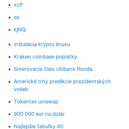
xcP
ez
kjNQ
Inštalácia krypto linuxu
Kraken coinbase poplatky
Smerovacie číslo citibank florida
Americké trhy predikcie prezidentských
volieb
Tokentax uniswap
900 000 eur na dolár
Najlepšie tabuľky 40