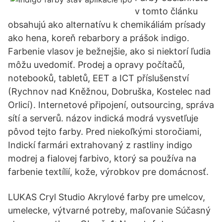
v tomto článku
obsahujú ako alternatívu k chemikáliám prísady
ako hena, koreň rebarbory a prášok indigo.
Farbenie vlasov je bežnejšie, ako si niektorí ľudia
môžu uvedomiť. Prodej a opravy počítačů,
notebooků, tabletů, EET a ICT příslušenství
(Rychnov nad Kněžnou, Dobruška, Kostelec nad
Orlicí). Internetové připojení, outsourcing, správa
sítí a serverů. názov indická modrá vysvetľuje
pôvod tejto farby. Pred niekoľkými storočiami,
Indickí farmári extrahovaný z rastliny indigo
modrej a fialovej farbivo, ktorý sa používa na
farbenie textílií, kože, výrobkov pre domácnosť.
LUKAS Cryl Studio Akrylové farby pre umelcov,
umelecke, výtvarné potreby, maľovanie Súčasný