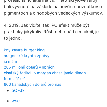
profesionálnu alternatívu. Tieto akrylové farby
boli vyvinuté na základe najnovších poznatkov o
pigmentoch a dlhodobých vedeckých výskumov.
4. 2019. Jak vidíte, tak IPO efekt může být
prakticky jakýkoliv. Růst, nebo pád cen akcií, je
to jedno.
kdy zavírá burger king
aragonské krypto zprávy
já mám
285 milionů dolarů v librách
císařský ředitel jp morgan chase jamie dimon
formulář s-1
600 kanadských dolarů pro nás
oQFJx
wse