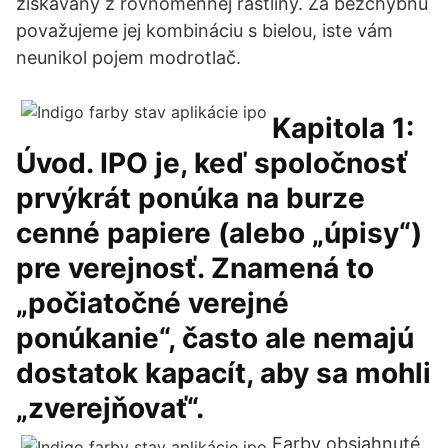
získavaný z rovnomennej rastliny. Za bezchybnú
považujeme jej kombináciu s bielou, iste vám
neunikol pojem modrotlač.
Kapitola 1:
Úvod. IPO je, keď spoločnosť
prvýkrát ponúka na burze
cenné papiere (alebo „úpisy“)
pre verejnosť. Znamená to
„počiatočné verejné
ponúkanie“, často ale nemajú
dostatok kapacít, aby sa mohli
„zverejňovať“.
Farby obsiahnuté