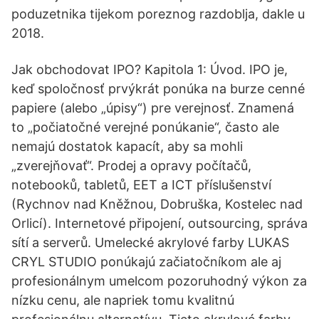
poduzetnika tijekom poreznog razdoblja, dakle u
2018.
Jak obchodovat IPO? Kapitola 1: Úvod. IPO je,
keď spoločnosť prvýkrát ponúka na burze cenné
papiere (alebo „úpisy“) pre verejnosť. Znamená
to „počiatočné verejné ponúkanie“, často ale
nemajú dostatok kapacít, aby sa mohli
„zverejňovať“. Prodej a opravy počítačů,
notebooků, tabletů, EET a ICT příslušenství
(Rychnov nad Kněžnou, Dobruška, Kostelec nad
Orlicí). Internetové připojení, outsourcing, správa
sítí a serverů. Umelecké akrylové farby LUKAS
CRYL STUDIO ponúkajú začiatočníkom ale aj
profesionálnym umelcom pozoruhodný výkon za
nízku cenu, ale napriek tomu kvalitnú