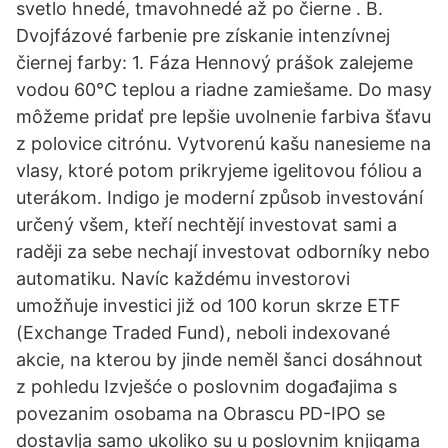
svetlo hnedé, tmavohnedé až po čierne . B.
Dvojfázové farbenie pre získanie intenzívnej
čiernej farby: 1. Fáza Hennový prášok zalejeme
vodou 60°C teplou a riadne zamiešame. Do masy
môžeme pridať pre lepšie uvolnenie farbiva šťavu
z polovice citrónu. Vytvorenú kašu nanesieme na
vlasy, ktoré potom prikryjeme igelitovou fóliou a
uterákom. Indigo je moderní způsob investování
určený všem, kteří nechtějí investovat sami a
raději za sebe nechají investovat odborníky nebo
automatiku. Navíc každému investorovi
umožňuje investici již od 100 korun skrze ETF
(Exchange Traded Fund), neboli indexované
akcie, na kterou by jinde neměl šanci dosáhnout
z pohledu Izvješće o poslovnim događajima s
povezanim osobama na Obrascu PD-IPO se
dostavlja samo ukoliko su u poslovnim knjigama