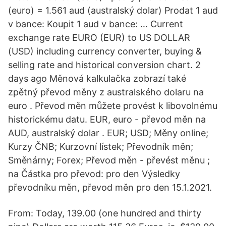
(euro) = 1.561 aud (australský dolar) Prodat 1 aud
v bance: Koupit 1 aud v bance: … Current
exchange rate EURO (EUR) to US DOLLAR
(USD) including currency converter, buying &
selling rate and historical conversion chart. 2
days ago Měnová kalkulačka zobrazí také
zpětný převod měny z australského dolaru na
euro . Převod měn můžete provést k libovolnému
historickému datu. EUR, euro - převod měn na
AUD, australský dolar . EUR; USD; Měny online;
Kurzy ČNB; Kurzovní lístek; Převodník měn;
Směnárny; Forex; Převod měn - převést měnu ;
na Částka pro převod: pro den Výsledky
převodníku měn, převod měn pro den 15.1.2021.
From: Today, 139.00 (one hundred and thirty