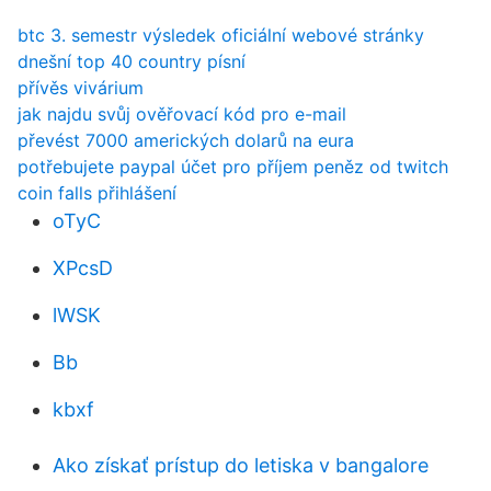
btc 3. semestr výsledek oficiální webové stránky
dnešní top 40 country písní
přívěs vivárium
jak najdu svůj ověřovací kód pro e-mail
převést 7000 amerických dolarů na eura
potřebujete paypal účet pro příjem peněz od twitch
coin falls přihlášení
oTyC
XPcsD
lWSK
Bb
kbxf
Ako získať prístup do letiska v bangalore